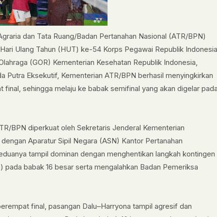
Agraria dan Tata Ruang/Badan Pertanahan Nasional (ATR/BPN)
is Hari Ulang Tahun (HUT) ke-54 Korps Pegawai Republik Indonesi
Olahraga (GOR) Kementerian Kesehatan Republik Indonesia,
da Putra Eksekutif, Kementerian ATR/BPN berhasil menyingkirkan
 final, sehingga melaju ke babak semifinal yang akan digelar pad
TR/BPN diperkuat oleh Sekretaris Jenderal Kementerian
engan Aparatur Sipil Negara (ASN) Kantor Pertanahan
Keduanya tampil dominan dengan menghentikan langkah kontingen
 pada babak 16 besar serta mengalahkan Badan Pemeriksa
perempat final, pasangan Dalu–Harryona tampil agresif dan