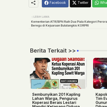
Facebook
Twitter
Wha
LEBIH LAMA
Kementerian ATR/BPN Raih Dua Piala Kategori Peror
Beregu di Kejuaraan Bulutangkis KORPRI
Berita Terkait >>
Sembunyikan 201 Kapling
Kapol
Lahan Warga, Pengurus
Tim E
Koperasi Berais Lestari
Gunun
Mandiri Ketapang Diduga
Dibaw