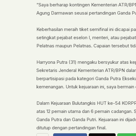
“Saya berharap kontingen Kementerian ATR/BPN
Agung Darmawan seusai pertandingan Ganda Put
Keberhasilan meraih tiket semifinal ini dicapai p
setingkat pejabat eselon I, menteri, atau peja
Pelatnas maupun Pelatnas. Capaian tersebut tid
Harryona Putra (31) mengaku bersyukur atas k
Sekretaris Jenderal Kementerian ATR/BPN dalam k
berpartisipasi pada kategori Ganda Putra Eksek
kemenangan. Untuk kejuaraan ini, saya bermain 
Dalam Kejuaraan Bulutangkis HUT ke-54 KORPRI i
atas 12 pemain utama dan 6 pemain cadangan. S
Ganda Putra dan Ganda Putri. Kejuaraan ini dija
ditutup dengan pertandingan final.