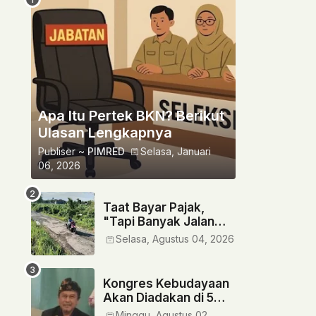
Apa Itu Pertek BKN? Berikut
Ulasan Lengkapnya
Publiser ~
PIMRED
Selasa, Januari
06, 2026
Taat Bayar Pajak,
"Tapi Banyak Jalan
Rusak" Siapa Yang
Selasa, Agustus 04, 2026
Bertanggung Jawab?
‎Kongres Kebudayaan
Akan Diadakan di 5
Provinsi
Minggu, Agustus 02,