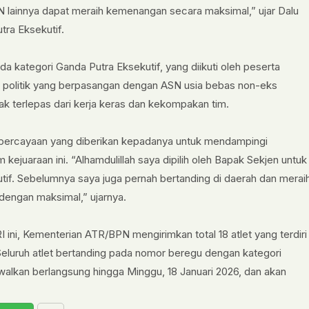
 lainnya dapat meraih kemenangan secara maksimal,” ujar Dalu
ra Eksekutif.
ada kategori Ganda Putra Eksekutif, yang diikuti oleh peserta
bat politik yang berpasangan dengan ASN usia bebas non-eks
ak terlepas dari kerja keras dan kekompakan tim.
epercayaan yang diberikan kepadanya untuk mendampingi
ejuaraan ini. “Alhamdulillah saya dipilih oleh Bapak Sekjen untuk
utif. Sebelumnya saya juga pernah bertanding di daerah dan merai
dengan maksimal,” ujarnya.
ni, Kementerian ATR/BPN mengirimkan total 18 atlet yang terdiri
eluruh atlet bertanding pada nomor beregu dengan kategori
dwalkan berlangsung hingga Minggu, 18 Januari 2026, dan akan