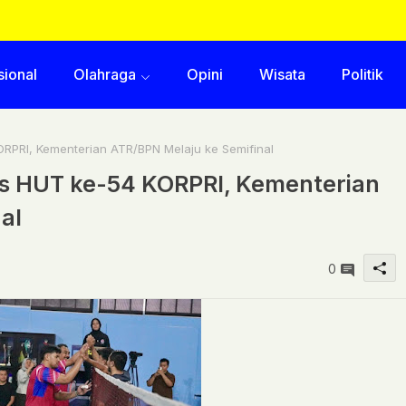
sional
Olahraga
Opini
Wisata
Politik
ORPRI, Kementerian ATR/BPN Melaju ke Semifinal
is HUT ke-54 KORPRI, Kementerian
al
0