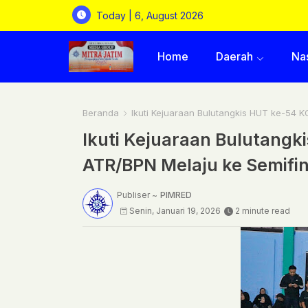
Today | 6, August 2026
Home
Daerah
Na
Beranda
Ikuti Kejuaraan Bulutangkis HUT ke-54 K
Ikuti Kejuaraan Bulutangk
ATR/BPN Melaju ke Semifin
Publiser ~
PIMRED
Senin, Januari 19, 2026
2 minute read