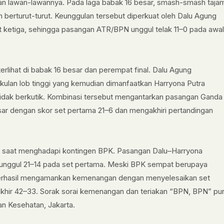
an lawan-lawannya. Pada laga babak 16 besar, smash-smash taja
erturut-turut. Keunggulan tersebut diperkuat oleh Dalu Agung
 ketiga, sehingga pasangan ATR/BPN unggul telak 11–0 pada awal
lihat di babak 16 besar dan perempat final. Dalu Agung
an lob tinggi yang kemudian dimanfaatkan Harryona Putra
dak berkutik. Kombinasi tersebut mengantarkan pasangan Ganda
ar dengan skor set pertama 21–6 dan mengakhiri pertandingan
nal saat menghadapi kontingen BPK. Pasangan Dalu–Harryona
 unggul 21–14 pada set pertama. Meski BPK sempat berupaya
erhasil mengamankan kemenangan dengan menyelesaikan set
khir 42–33. Sorak sorai kemenangan dan teriakan “BPN, BPN” pu
n Kesehatan, Jakarta.