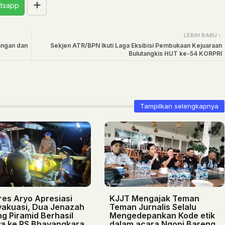
tsapp
LEBIH BARU
angan dan
Sekjen ATR/BPN Ikuti Laga Eksibisi Pembukaan Kejuaraan
Bulutangkis HUT ke-54 KORPRI
Tampilkan selengkapnya
res Aryo Apresiasi
KJJT Mengajak Teman
vakuasi, Dua Jenazah
Teman Jurnalis Selalu
g Piramid Berhasil
Mengedepankan Kode etik
a ke RS Bhayangkara
dalam acara Ngopi Bareng