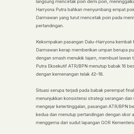
langsung mencetak poin demi poin, meninggalk
Harryona Putra bahkan menyumbang empat poin b
Darmawan yang turut mencetak poin pada menit
pertandingan.
Kekompakan pasangan Dalu–Harryona kembali ter
Darmawan kerap memberikan umpan berupa pukul
dengan smash menukik tajam, membuat lawan ti
Putra Eksekutif ATR/BPN menutup babak 16 bes
dengan kemenangan telak 42–18.
Situasi serupa terjadi pada babak perempat fi
menunjukkan konsistensi strategi serangan dan
mengejar ketertinggalan, pasangan ATR/BPN b
kedua dan menutup pertandingan dengan skor a
menggema dari sudut lapangan GOR Kementeria