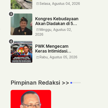
Rusak" Siapa Yang
Selasa, Agustus 04, 2026
Bertanggung Jawab?
‎Kongres Kebudayaan
Akan Diadakan di 5
Provinsi
Minggu, Agustus 02,
2026
PWK Mengecam
Keras Intimidasi
Wartawan di
Rabu, Agustus 05, 2026
Ketapang:
Pengerahan Massa
Tindakan Barbar
Pimpinan Redaksi >>