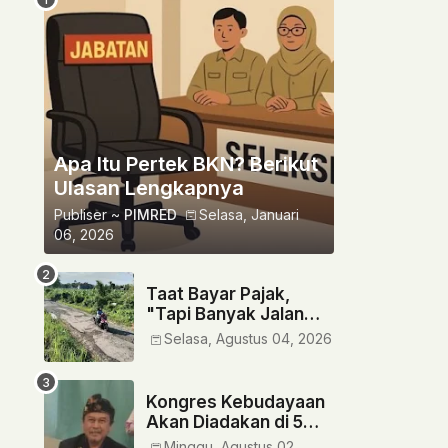
Apa Itu Pertek BKN? Berikut
Ulasan Lengkapnya
Publiser ~
PIMRED
Selasa, Januari
06, 2026
Taat Bayar Pajak,
"Tapi Banyak Jalan
Rusak" Siapa Yang
Selasa, Agustus 04, 2026
Bertanggung Jawab?
‎Kongres Kebudayaan
Akan Diadakan di 5
Provinsi
Minggu, Agustus 02,