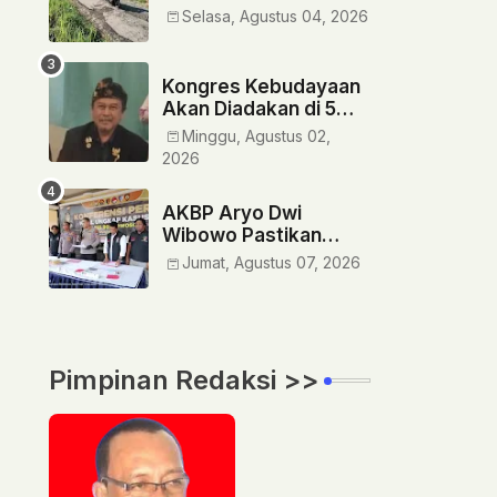
Rusak" Siapa Yang
Selasa, Agustus 04, 2026
Bertanggung Jawab?
‎Kongres Kebudayaan
Akan Diadakan di 5
Provinsi
Minggu, Agustus 02,
2026
AKBP Aryo Dwi
Wibowo Pastikan
Kasus Pembacokan di
Jumat, Agustus 07, 2026
Tlogosari Diusut
Tuntas, Masyarakat
Diimbau Tidak Main
Hakim Sendiri
Pimpinan Redaksi >>